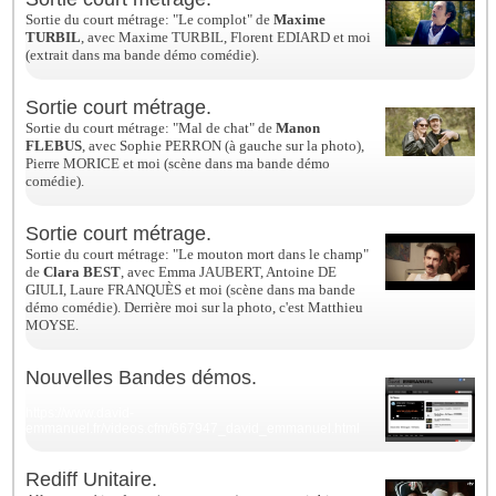
Sortie du court métrage: "Le complot" de
Maxime
TURBIL
, avec Maxime TURBIL, Florent EDIARD et moi
(extrait dans ma bande démo comédie).
Sortie court métrage.
Sortie du court métrage: "Mal de chat" de
Manon
FLEBUS
, avec
Sophie PERRON (à gauche sur la photo),
Pierre MORICE et moi (scène dans ma bande démo
comédie).
Sortie court métrage.
Sortie du court métrage: "Le mouton mort dans le champ"
de
Clara BEST
, avec Emma JAUBERT, Antoine DE
GIULI, Laure FRANQUÈS et moi
(scène dans ma bande
démo comédie). Derrière moi sur la photo, c'est Matthieu
MOYSE.
Nouvelles Bandes démos.
https://www.david-
emmanuel.fr/videos.cfm/667947_david_emmanuel.html
Rediff Unitaire.