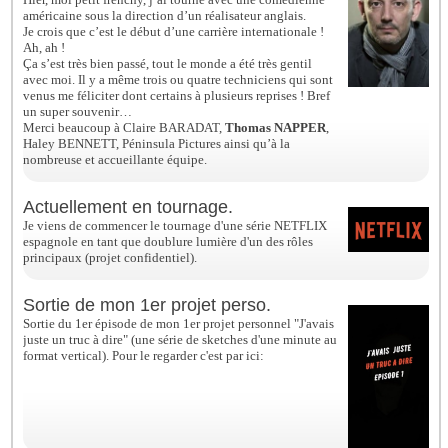
américaine sous la direction d’un réalisateur anglais.
Je crois que c’est le début d’une carrière internationale !
Ah, ah !
Ça s’est très bien passé, tout le monde a été très gentil
avec moi. Il y a même trois ou quatre techniciens qui sont
venus me féliciter dont certains à plusieurs reprises ! Bref
un super souvenir…
Merci beaucoup à Claire BARADAT,
Thomas NAPPER
,
Haley BENNETT, Péninsula Pictures ainsi qu’à la
nombreuse et accueillante équipe.
Actuellement en tournage.
Je viens de commencer le tournage d'une série NETFLIX
espagnole en tant que doublure lumière d'un des rôles
principaux (projet confidentiel).
Sortie de mon 1er projet perso.
Sortie du 1er épisode de mon 1er projet personnel "J'avais
juste un truc à dire" (une série de sketches d'une minute au
format vertical). Pour le regarder c'est par ici:
https://www.instagram.com/p/Ci4px1dDXJW/