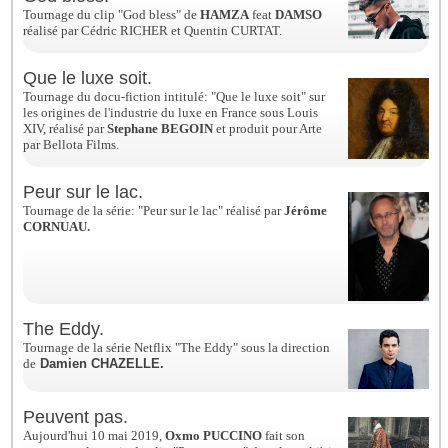
Tournage du clip "God bless" de
HAMZA
feat
DAMSO
réalisé par Cédric RICHER et Quentin CURTAT.
Que le luxe soit.
Tournage du docu-fiction intitulé: "Que le luxe soit" sur
les origines de l'industrie du luxe en France sous Louis
XIV, réalisé par
Stephane BEGOIN
et produit pour Arte
par Bellota Films.
Peur sur le lac.
Tournage de la série: "Peur sur le lac" réalisé par
Jérôme
CORNUAU.
The Eddy.
Tournage de la série Netflix "The Eddy" sous la direction
de
Damien
CHAZELLE.
Peuvent pas.
Aujourd'hui 10 mai 2019,
Oxmo PUCCINO
fait son