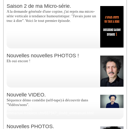
Saison 2 de ma Micro-série.
A la demande générale d'une copine, j'ai repris ma micro-
série verticale à tendance humouristique: "J'avais juste un
truc à dire". Voici le tout premier épisode.
https://www.instagram.com/p/CqxtufmrGLz/
Nouvelles nouvelles PHOTOS !
Eh oui encore !
Nouvelle VIDEO.
Séquence démo comédie (self-tape) à découvrir dans
"Vidéos/sons".
http://www.david-
emmanuel.fr/videos.cfm/667947_david_emmanuel.html
Nouvelles PHOTOS.