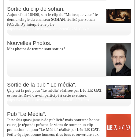
Sortie du clip de sohan.
Aujourd'hui 18H00, sort le clip de "Moins que vous" le
dernier single du chanteur
SOHAN
, réalisé par Sohan
PAGUE. J'y interprète le père.
https://www.youtube.com/watch?v=hPg25f_C3NM
Nouvelles Photos.
Mes photos de rentrée sont sorties !
http://www.david-
emmanuel.fr/photos.cfm/667947_david_emmanuel.html
Sortie de la pub " Le média".
Ça y est la pub pour "Le média" réalisée par
Léo LE GAT
est sortie. Ravi d'avoir participé à cette aventure.
https://www.youtube.com/watch?v=M2iB_0PY0eo
Pub "Le Média".
Je ne fais quasi jamais de publicité mais pour une bonne
cause, je réponds présent.
Je viens de tourner un clip
promotionnel pour "Le Média" réalisé par
Léo LE GAT
.
Petite équipe, bonne humeur, rires fous et ouverture aux