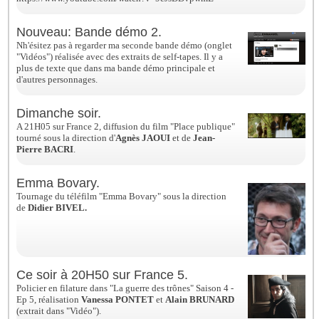
Nouveau: Bande démo 2.
Nh'ésitez pas à regarder ma seconde bande démo (onglet
"Vidéos") réalisée avec des extraits de self-tapes. Il y a
plus de texte que dans ma bande démo principale et
d'autres personnages.
Dimanche soir.
A 21H05 sur France 2, diffusion du film "Place publique"
tourné sous la direction d'
Agnès JAOUI
et de
Jean-
Pierre BACRI
.
Emma Bovary.
Tournage du téléfilm "Emma Bovary" sous la direction
de
Didier BIVEL.
Ce soir à 20H50 sur France 5.
Policier en filature dans "La guerre des trônes" Saison 4 -
Ep 5, réalisation
Vanessa PONTET
et
Alain BRUNARD
(extrait dans "Vidéo").