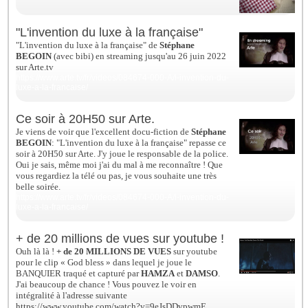
"L'invention du luxe à la française"
"L'invention du luxe à la française" de
Stéphane
BEGOIN
(avec bibi) en streaming jusqu'au 26 juin 2022
sur Arte.tv
https://www.arte.tv/fr/videos/084674-000-A/l-invention-du-
luxe-a-la-francaise/
Ce soir à 20H50 sur Arte.
Je viens de voir que l'excellent docu-fiction de
Stéphane
BEGOIN
: "L'invention du luxe à la française" repasse ce
soir à 20H50 sur Arte. J'y joue le responsable de la police.
Oui je sais, même moi j'ai du mal à me reconnaître ! Que
vous regardiez la télé ou pas, je vous souhaite une très
belle soirée.
https://www.arte.tv/fr/videos/084674-000-A/l-invention-du-
luxe-a-la-francaise/
+ de 20 millions de vues sur youtube !
Ouh là là !
+ de 20 MILLIONS DE VUES
sur youtube
pour le clip « God bless » dans lequel je joue le
BANQUIER traqué et capturé par
HAMZA
et
DAMSO
.
J'ai beaucoup de chance ! Vous pouvez le voir en
intégralité à l'adresse suivante
https://www.youtube.com/watch?v=9eJsDDvpwmE