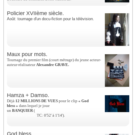
Policier XVIIème siècle.
Août: tournage d'un docu-fiction pour la télévision.
Maux pour mots.
Tournage du premier film (court métrage) du jeune acteur-
auteur-réalisateur
Alexandre GRAVE.
Hamza + Damso.
Déjà
12 MILLIONS DE VUES
pour le clip
« God
bless »
dans lequel je joue
un
BANQUIER
(
https://www.youtube.com/watch?
v=9eJsDDvpwmE
TC: 0'52' à 1'14').
God bless.