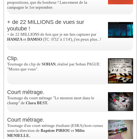
propositions, que du bonheur ! Lancement de la
campagne le 1er septembre.
+ de 22 MILLIONS de vues sur
youtube !
+ de 22 MILLIONS de fois que je me fais capturer par
HAMZA
et
DAMSO
(TC: 0'52' à 1'14'), j'en peux plus...!
https://www.youtube.com/watch?v=9eJsDDvpwmE
Clip.
Tournage du clip de
SOHAN
, réalisé par Sohan PAGUE:
"Moins que vous".
Court métrage.
Tournage du court métrage "Le mouton mort dans le
champ" de
Clara BEST.
Court métrage.
Tournage d'un court métrage étudiant (ESRA) hors cursus
sous la direction de
Baptiste PIRIOU
et
Milio
MENIELLE.