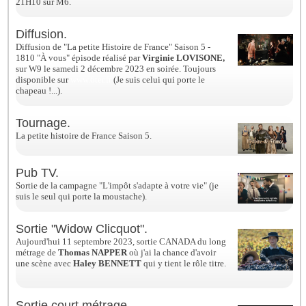
21H10 sur M6.
Diffusion.
Diffusion de "La petite Histoire de France" Saison 5 -
1810 "À vous" épisode réalisé par
Virginie LOVISONE,
sur W9 le samedi 2 décembre 2023 en soirée. Toujours
disponible sur
www.6ter.fr
(Je suis celui qui porte le
chapeau !...).
Tournage.
La petite histoire de France Saison 5.
Pub TV.
Sortie de la campagne "L'impôt s'adapte à votre vie" (je
suis le seul qui porte la moustache).
Sortie "Widow Clicquot".
Aujourd'hui 11 septembre 2023, sortie CANADA du long
métrage de
Thomas NAPPER
où j'ai la chance d'avoir
une scène avec
Haley BENNETT
qui y tient le rôle titre.
Sortie court métrage.