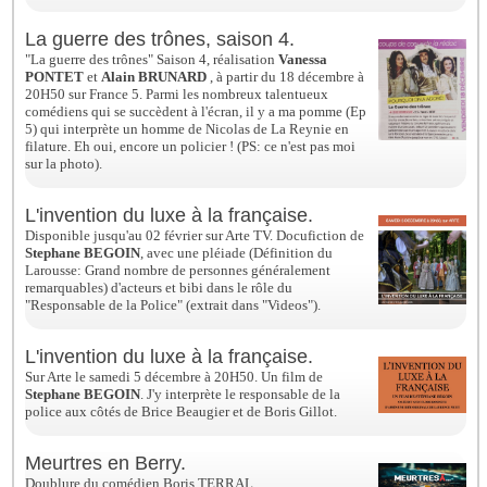
La guerre des trônes, saison 4.
"La guerre des trônes" Saison 4, réalisation
Vanessa
PONTET
et
Alain BRUNARD
, à partir du 18 décembre à
20H50 sur France 5. Parmi les nombreux talentueux
comédiens qui se succèdent à l'écran, il y a ma pomme (Ep
5) qui interprète un homme de Nicolas de La Reynie en
filature. Eh oui, encore un policier ! (PS: ce n'est pas moi
sur la photo).
L'invention du luxe à la française.
Disponible jusqu'au 02 février sur Arte TV. Docufiction de
Stephane BEGOIN
, a
vec une pléiade (Définition du
Larousse: Grand nombre de personnes généralement
remarquables) d'acteurs et bibi dans le rôle du
"Responsable de la Police" (extrait dans "Videos").
L'invention du luxe à la française.
Sur Arte le samedi 5 décembre à 20H50. Un film de
Stephane BEGOIN
. J'y interprète le responsable de la
police aux côtés de Brice Beaugier et de Boris Gillot.
Meurtres en Berry.
Doublure du comédien Boris TERRAL.