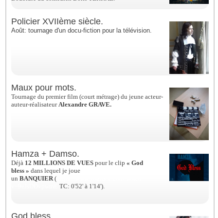
Policier XVIIème siècle.
Août: tournage d'un docu-fiction pour la télévision.
Maux pour mots.
Tournage du premier film (court métrage) du jeune acteur-
auteur-réalisateur
Alexandre GRAVE.
Hamza + Damso.
Déjà
12 MILLIONS DE VUES
pour le clip
« God
bless »
dans lequel je joue
un
BANQUIER
(
https://www.youtube.com/watch?
v=9eJsDDvpwmE
TC: 0'52' à 1'14').
God bless.