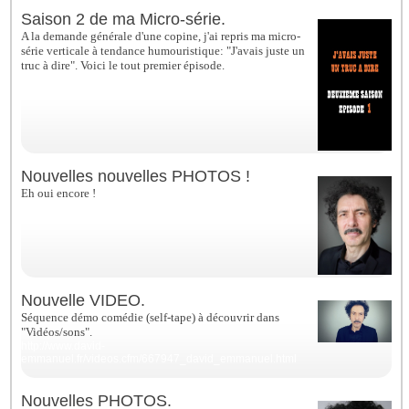
Saison 2 de ma Micro-série.
A la demande générale d'une copine, j'ai repris ma micro-
série verticale à tendance humouristique: "J'avais juste un
truc à dire". Voici le tout premier épisode.
https://www.instagram.com/p/CqxtufmrGLz/
Nouvelles nouvelles PHOTOS !
Eh oui encore !
Nouvelle VIDEO.
Séquence démo comédie (self-tape) à découvrir dans
"Vidéos/sons".
http://www.david-
emmanuel.fr/videos.cfm/667947_david_emmanuel.html
Nouvelles PHOTOS.