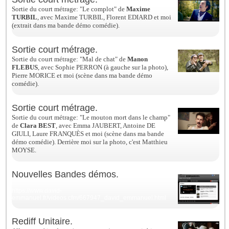
Sortie du court métrage: "Le complot" de
Maxime
TURBIL
, avec Maxime TURBIL, Florent EDIARD et moi
(extrait dans ma bande démo comédie).
Sortie court métrage.
Sortie du court métrage: "Mal de chat" de
Manon
FLEBUS
, avec
Sophie PERRON (à gauche sur la photo),
Pierre MORICE et moi (scène dans ma bande démo
comédie).
Sortie court métrage.
Sortie du court métrage: "Le mouton mort dans le champ"
de
Clara BEST
, avec Emma JAUBERT, Antoine DE
GIULI, Laure FRANQUÈS et moi
(scène dans ma bande
démo comédie). Derrière moi sur la photo, c'est Matthieu
MOYSE.
Nouvelles Bandes démos.
https://www.david-
emmanuel.fr/videos.cfm/667947_david_emmanuel.html
Rediff Unitaire.