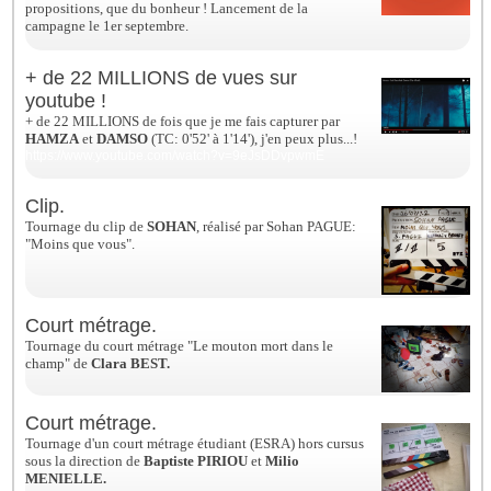
propositions, que du bonheur ! Lancement de la
campagne le 1er septembre.
+ de 22 MILLIONS de vues sur
youtube !
+ de 22 MILLIONS de fois que je me fais capturer par
HAMZA
et
DAMSO
(TC: 0'52' à 1'14'), j'en peux plus...!
https://www.youtube.com/watch?v=9eJsDDvpwmE
Clip.
Tournage du clip de
SOHAN
, réalisé par Sohan PAGUE:
"Moins que vous".
Court métrage.
Tournage du court métrage "Le mouton mort dans le
champ" de
Clara BEST.
Court métrage.
Tournage d'un court métrage étudiant (ESRA) hors cursus
sous la direction de
Baptiste PIRIOU
et
Milio
MENIELLE.