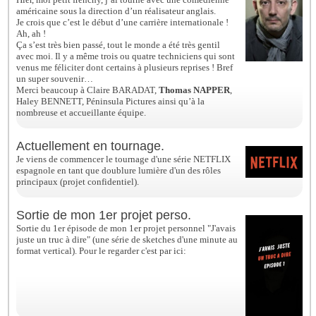
américaine sous la direction d’un réalisateur anglais.
Je crois que c’est le début d’une carrière internationale !
Ah, ah !
Ça s’est très bien passé, tout le monde a été très gentil
avec moi. Il y a même trois ou quatre techniciens qui sont
venus me féliciter dont certains à plusieurs reprises ! Bref
un super souvenir…
Merci beaucoup à Claire BARADAT,
Thomas NAPPER
,
Haley BENNETT, Péninsula Pictures ainsi qu’à la
nombreuse et accueillante équipe.
Actuellement en tournage.
Je viens de commencer le tournage d'une série NETFLIX
espagnole en tant que doublure lumière d'un des rôles
principaux (projet confidentiel).
Sortie de mon 1er projet perso.
Sortie du 1er épisode de mon 1er projet personnel "J'avais
juste un truc à dire" (une série de sketches d'une minute au
format vertical). Pour le regarder c'est par ici:
https://www.instagram.com/p/Ci4px1dDXJW/