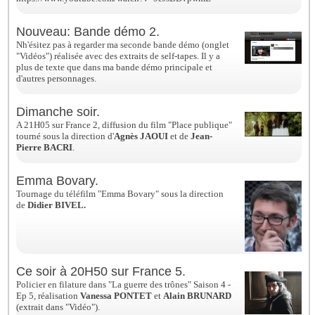
Nouveau: Bande démo 2.
Nh'ésitez pas à regarder ma seconde bande démo (onglet
"Vidéos") réalisée avec des extraits de self-tapes. Il y a
plus de texte que dans ma bande démo principale et
d'autres personnages.
Dimanche soir.
A 21H05 sur France 2, diffusion du film "Place publique"
tourné sous la direction d'
Agnès JAOUI
et de
Jean-
Pierre BACRI
.
Emma Bovary.
Tournage du téléfilm "Emma Bovary" sous la direction
de
Didier BIVEL.
Ce soir à 20H50 sur France 5.
Policier en filature dans "La guerre des trônes" Saison 4 -
Ep 5, réalisation
Vanessa PONTET
et
Alain BRUNARD
(extrait dans "Vidéo").