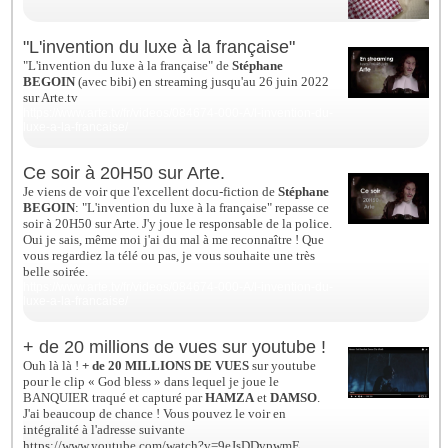
"L'invention du luxe à la française"
"L'invention du luxe à la française" de
Stéphane
BEGOIN
(avec bibi) en streaming jusqu'au 26 juin 2022
sur Arte.tv
https://www.arte.tv/fr/videos/084674-000-A/l-invention-du-
luxe-a-la-francaise/
Ce soir à 20H50 sur Arte.
Je viens de voir que l'excellent docu-fiction de
Stéphane
BEGOIN
: "L'invention du luxe à la française" repasse ce
soir à 20H50 sur Arte. J'y joue le responsable de la police.
Oui je sais, même moi j'ai du mal à me reconnaître ! Que
vous regardiez la télé ou pas, je vous souhaite une très
belle soirée.
https://www.arte.tv/fr/videos/084674-000-A/l-invention-du-
luxe-a-la-francaise/
+ de 20 millions de vues sur youtube !
Ouh là là !
+ de 20 MILLIONS DE VUES
sur youtube
pour le clip « God bless » dans lequel je joue le
BANQUIER traqué et capturé par
HAMZA
et
DAMSO
.
J'ai beaucoup de chance ! Vous pouvez le voir en
intégralité à l'adresse suivante
https://www.youtube.com/watch?v=9eJsDDvpwmE