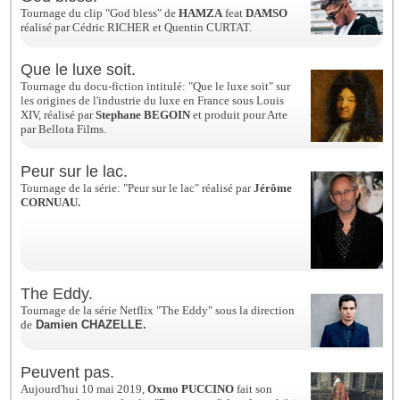
Tournage du clip "God bless" de
HAMZA
feat
DAMSO
réalisé par Cédric RICHER et Quentin CURTAT.
Que le luxe soit.
Tournage du docu-fiction intitulé: "Que le luxe soit" sur
les origines de l'industrie du luxe en France sous Louis
XIV, réalisé par
Stephane BEGOIN
et produit pour Arte
par Bellota Films.
Peur sur le lac.
Tournage de la série: "Peur sur le lac" réalisé par
Jérôme
CORNUAU.
The Eddy.
Tournage de la série Netflix "The Eddy" sous la direction
de
Damien
CHAZELLE.
Peuvent pas.
Aujourd'hui 10 mai 2019,
Oxmo PUCCINO
fait son