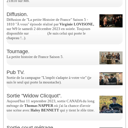
21H10 sur M6.
Diffusion.
Diffusion de "La petite Histoire de France" Saison 5 -
1810 "À vous" épisode réalisé par
Virginie LOVISONE,
sur W9 le samedi 2 décembre 2023 en soirée. Toujours
disponible sur
www.6ter.fr
(Je suis celui qui porte le
chapeau !...).
Tournage.
La petite histoire de France Saison 5.
Pub TV.
Sortie de la campagne "L'impôt s'adapte à votre vie" (je
suis le seul qui porte la moustache).
Sortie "Widow Clicquot".
Aujourd'hui 11 septembre 2023, sortie CANADA du long
métrage de
Thomas NAPPER
où j'ai la chance d'avoir
une scène avec
Haley BENNETT
qui y tient le rôle titre.
Sortie court métrage.