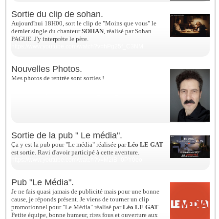
Sortie du clip de sohan.
Aujourd'hui 18H00, sort le clip de "Moins que vous" le
dernier single du chanteur
SOHAN
, réalisé par Sohan
PAGUE. J'y interprète le père.
https://www.youtube.com/watch?v=hPg25f_C3NM
Nouvelles Photos.
Mes photos de rentrée sont sorties !
http://www.david-
emmanuel.fr/photos.cfm/667947_david_emmanuel.html
Sortie de la pub " Le média".
Ça y est la pub pour "Le média" réalisée par
Léo LE GAT
est sortie. Ravi d'avoir participé à cette aventure.
https://www.youtube.com/watch?v=M2iB_0PY0eo
Pub "Le Média".
Je ne fais quasi jamais de publicité mais pour une bonne
cause, je réponds présent.
Je viens de tourner un clip
promotionnel pour "Le Média" réalisé par
Léo LE GAT
.
Petite équipe, bonne humeur, rires fous et ouverture aux