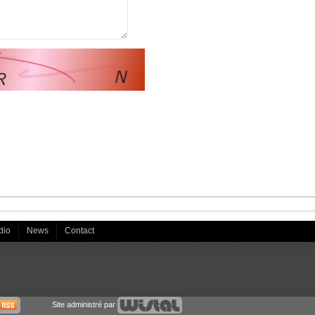
dio
News
Contact
Site administré par