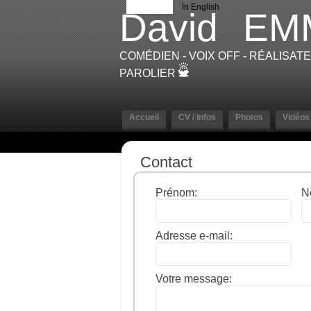
En français
In English
David
EM
COMÉDIEN - VOIX OFF - RÉALISAT
PAROLIER
Accueil
CV / Infos
Photos
Vidéos
Contact
Prénom:
N
Adresse e-mail:
Votre message: